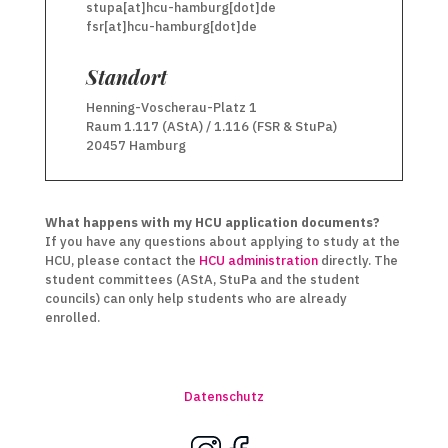
stupa[at]hcu-hamburg[dot]de
fsr[at]hcu-hamburg[dot]de
Standort
Henning-Voscherau-Platz 1
Raum 1.117 (AStA) / 1.116 (FSR & StuPa)
20457 Hamburg
What happens with my HCU application documents?
If you have any questions about applying to study at the
HCU, please contact the
HCU administration
directly. The
student committees (AStA, StuPa and the student
councils) can only help students who are already
enrolled.
Datenschutz