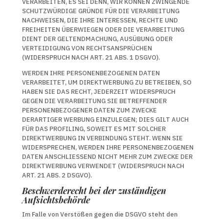
VERARBEITEN, ES SEI DENN, WIR KÖNNEN ZWINGENDE
SCHUTZWÜRDIGE GRÜNDE FÜR DIE VERARBEITUNG
NACHWEISEN, DIE IHRE INTERESSEN, RECHTE UND
FREIHEITEN ÜBERWIEGEN ODER DIE VERARBEITUNG
DIENT DER GELTENDMACHUNG, AUSÜBUNG ODER
VERTEIDIGUNG VON RECHTSANSPRÜCHEN
(WIDERSPRUCH NACH ART. 21 ABS. 1 DSGVO).
WERDEN IHRE PERSONENBEZOGENEN DATEN
VERARBEITET, UM DIREKTWERBUNG ZU BETREIBEN, SO
HABEN SIE DAS RECHT, JEDERZEIT WIDERSPRUCH
GEGEN DIE VERARBEITUNG SIE BETREFFENDER
PERSONENBEZOGENER DATEN ZUM ZWECKE
DERARTIGER WERBUNG EINZULEGEN; DIES GILT AUCH
FÜR DAS PROFILING, SOWEIT ES MIT SOLCHER
DIREKTWERBUNG IN VERBINDUNG STEHT. WENN SIE
WIDERSPRECHEN, WERDEN IHRE PERSONENBEZOGENEN
DATEN ANSCHLIESSEND NICHT MEHR ZUM ZWECKE DER
DIREKTWERBUNG VERWENDET (WIDERSPRUCH NACH
ART. 21 ABS. 2 DSGVO).
Beschwerde­recht bei der zuständigen
Aufsichts­behörde
Im Falle von Verstößen gegen die DSGVO steht den