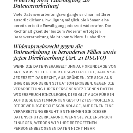
Widerruf Ihrer Einwilligung zur
Datenverarbeitung
Viele Datenverarbeitungsvorgänge sind nur mit Ihrer
ausdrücklichen Einwilligung möglich. Sie können eine
bereits erteilte Einwilligung jederzeit widerrufen. Die
Rechtmäßigkeit der bis zum Widerruf erfolgten
Datenverarbeitung bleibt vom Widerruf unberührt.
Widerspruchsrecht gegen die
Datenerhebung in besonderen Fällen sowie
gegen Direktwerbung (Art. 21 DSGVO)
WENN DIE DATENVERARBEITUNG AUF GRUNDLAGE VON
ART. 6 ABS. 1 LIT. E ODER F DSGVO ERFOLGT, HABEN SIE
JEDERZEIT DAS RECHT, AUS GRÜNDEN, DIE SICH AUS
IHRER BESONDEREN SITUATION ERGEBEN, GEGEN DIE
VERARBEITUNG IHRER PERSONENBEZOGENEN DATEN
WIDERSPRUCH EINZULEGEN; DIES GILT AUCH FÜR EIN
AUF DIESE BESTIMMUNGEN GESTÜTZTES PROFILING.
DIE JEWEILIGE RECHTSGRUNDLAGE, AUF DENEN EINE
VERARBEITUNG BERUHT, ENTNEHMEN SIE DIESER
DATENSCHUTZERKLÄRUNG. WENN SIE WIDERSPRUCH
EINLEGEN, WERDEN WIR IHRE BETROFFENEN
PERSONENBEZOGENEN DATEN NICHT MEHR